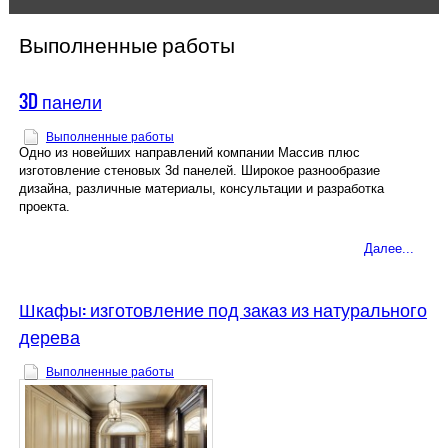
Расчёт цены on-line
Выполненные работы
Древесина
3D панели
Контакты
Выполненные работы
Одно из новейших направлений компании Массив плюс
РУБРИКИ
изготовление стеновых 3d панелей. Широкое разнообразие
дизайна, различные материалы, консультации и разработка
Вакансии
проекта.
Выполненные работы
Далее...
Наши поставщики
Шкафы: изготовление под заказ из натурального
дерева
Производство
Выполненные работы
Сотрудничество
Статьи