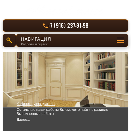
+7 (916) 237-91-98
НАВИГАЦИЯ
Разделы и сервис
СЕРВИС
Отправить заявку
РАЗДЕЛЫ САЙТА
Главная
Кабинет руководителя
Производство
Остальные наши работы Вы сможете найти в разделе
Выполненные работы
Выполненные работы
Далее...