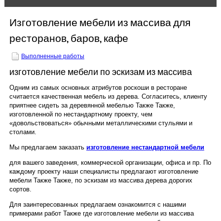
Расчёт цены on-line
Изготовление мебели из массива для
Древесина
ресторанов, баров, кафе
Контакты
Выполненные работы
изготовление мебели по эскизам из массива
РУБРИКИ
Одним из самых основных атрибутов роскоши в ресторане
считается качественная мебель из дерева. Согласитесь, клиенту
Вакансии
приятнее сидеть за деревянной мебелью Также Также,
изготовленной по нестандартному проекту, чем
Выполненные работы
«довольствоваться» обычными металлическими стульями и
столами.
Наши поставщики
Мы предлагаем заказать
изготовление нестандартной мебели
для вашего заведения, коммерческой организации, офиса и пр. По
Производство
каждому проекту наши специалисты предлагают изготовление
мебели Также Также, по эскизам из массива дерева дорогих
сортов.
Сотрудничество
Для заинтересованных предлагаем ознакомится с нашими
примерами работ Также где изготовление мебели из массива
Статьи