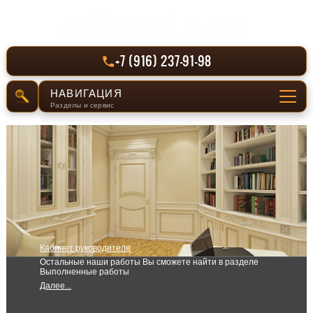
+7 (916) 237-91-98
НАВИГАЦИЯ
Разделы и сервис
СЕРВИС
Отправить заявку
РАЗДЕЛЫ САЙТА
Главная
Кабинет руководителя
Производство
Остальные наши работы Вы сможете найти в разделе
Выполненные работы
Выполненные работы
Далее...