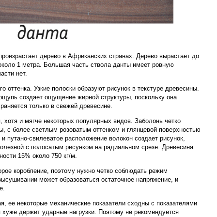
 произрастает дерево в Африканских странах. Дерево вырастает до
около 1 метра. Большая часть ствола данты имеет ровную
асти нет.
о оттенка. Узкие полоски образуют рисунок в текстуре древесины.
 ощупь создает ощущение жирной структуры, поскольку она
храняется только в свежей древесине.
, хотя и мягче некоторых популярных видов. Заболонь четко
ны, с более светлым розоватым оттенком и глянцевой поверхностью
 и путано-свилеватое расположение волокон создает рисунок,
олезной с полосатым рисунком на радиальном срезе. Древесина
ности 15% около 750 кг/м.
орое коробление, поэтому нужно четко соблюдать режим
ысушивании может образоваться остаточное напряжение, и
е.
ая, ее некоторые механические показатели сходны с показателями
я хуже держит ударные нагрузки. Поэтому не рекомендуется