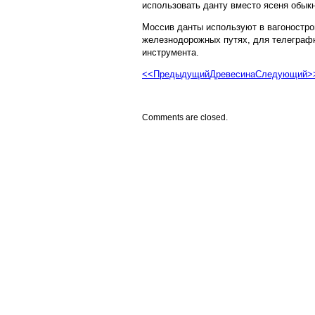
использовать данту вместо ясеня обык
Моссив данты используют в вагоностро
железнодорожных путях, для телеграфн
инструмента.
<<Предыдущий
Древесина
Следующий>
Comments are closed.