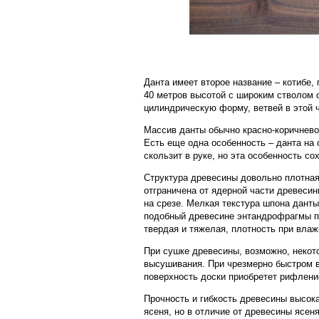
Данта имеет второе название – котибе,
40 метров высотой с широким стволом 
цилиндрическую форму, ветвей в этой ч
Массив данты обычно красно-коричневог
Есть еще одна особенность – данта на
скользит в руке, но эта особенность со
Структура древесины довольно плотная
отграничена от ядерной части древеси
на срезе. Мелкая текстура шпона данты
подобный древесине энтандрофрагмы п
твердая и тяжелая, плотность при влаж
При сушке древесины, возможно, некот
высушивания. При чрезмерно быстром в
поверхность доски приобретет рифлени
Прочность и гибкость древесины высок
ясеня, но в отличие от древесины ясен