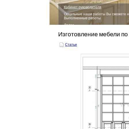
Кабинет руководителя
Остальные наши работы Вы сможете н
Выполненные работы
Далее...
1
2
3
4
5
6
7
Изготовление мебели по
Статьи