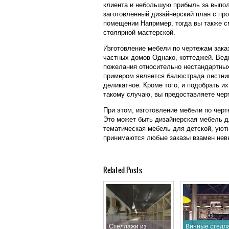
клиента и небольшую прибыль за выполн
заготовленный дизайнерский план с п
помещении Например, тогда вы также 
столярной мастерской.
Изготовление мебели по чертежам зака
частных домов Однако, коттеджей. Вед
пожелания относительно нестандартны
примером является балюстрада лестниц
деликатное. Кроме того, и подобрать и
такому случаю, вы предоставляете чер
При этом, изготовление мебели по чер
Это может быть дизайнерская мебель д
тематическая мебель для детской, уют
принимаются любые заказы взамен невы
Related Posts:
Стеллажи из
Винные стелл