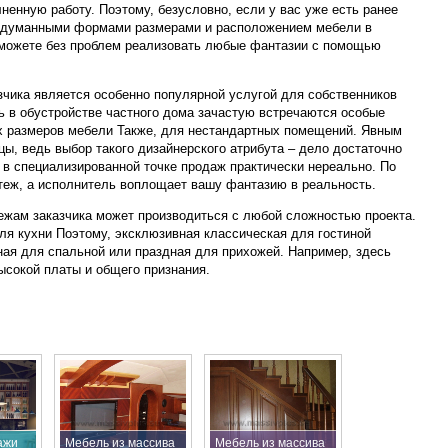
енную работу. Поэтому, безусловно, если у вас уже есть ранее
родуманными формами размерами и расположением мебели в
сможете без проблем реализовать любые фантазии с помощью
зчика является особенно популярной услугой для собственников
ь в обустройстве частного дома зачастую встречаются особые
х размеров мебели Также, для нестандартных помещений. Явным
ы, ведь выбор такого дизайнерского атрибута – дело достаточно
х в специализированной точке продаж практически нереально. По
теж, а исполнитель воплощает вашу фантазию в реальность.
тежам заказчика может производиться с любой сложностью проекта.
ля кухни Поэтому, эксклюзивная классическая для гостиной
ная для спальной или праздная для прихожей. Например, здесь
сокой платы и общего признания.
ажи
Мебель из массива
Мебель из массива