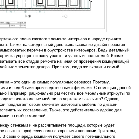
ертежного плана каждого элемента интерьера в народе принято
кта. Также, на сегодняшний день использование дизайн-проектов
замысловатых перемен в обустройстве интерьеров. Ведь детальный
артинка упрощает и вашу участь, и участь исполнителей. Кроме
хватывать все стадии ремонта начиная от проведения коммуникаций
ьчайших элементов декора. При этом, сюда же входит и самый
зчика – это один из самых популярных сервисов Поэтому,
кими и подобными производственными фирмами. С помощью данной
ьно Например, рационально разместить все мебельные атрибуты по
водится изготовление мебели по чертежам заказчика? Однако,
ая предлагает своим клиентам изготовить мебель по дизайн-
еспечить их составление. Также, это действительно удобно для
емени на выбор моделей
между стенками и не рассчитываете площади, которые будет
вас опытные профессионалы с хорошими навыками При этом,
. В свою очередь компания получает своего потенциального