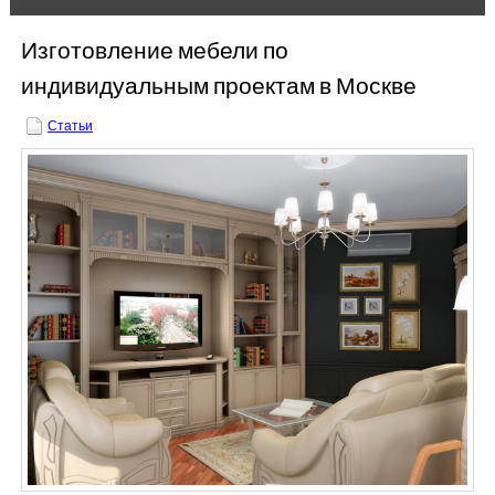
Расчёт цены on-line
Изготовление мебели по
Древесина
индивидуальным проектам в Москве
Контакты
Статьи
РУБРИКИ
Вакансии
Выполненные работы
Наши поставщики
Производство
Сотрудничество
Статьи