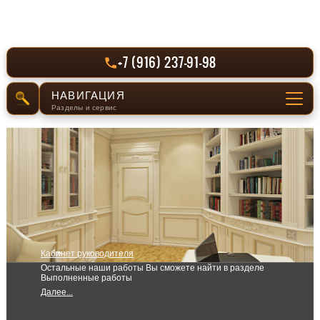
+7 (916) 237-91-98
НАВИГАЦИЯ
Разделы и сервис
СЕРВИС
Отправить заявку
РАЗДЕЛЫ САЙТА
Главная
Кабинет руководителя
Производство
Остальные наши работы Вы сможете найти в разделе
Выполненные работы
Выполненные работы
Далее...