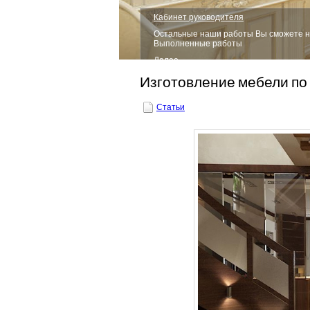
Кабинет руководителя
Остальные наши работы Вы сможете н
Выполненные работы
Далее...
1
2
3
4
5
6
7
Изготовление мебели по
Статьи