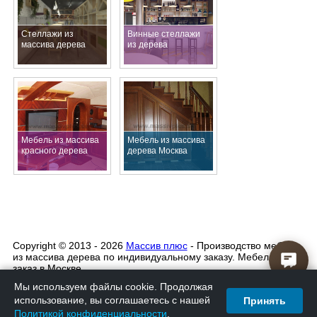
Стеллажи из
Винные стеллажи
массива дерева
из дерева
Мебель из массива
Мебель из массива
красного дерева
дерева Москва
Copyright © 2013 - 2026
Массив плюс
- Производство мебели
из массива дерева по индивидуальному заказу. Мебель на
заказ в Москве
Мы используем файлы cookie. Продолжая
Политика конфиденциальности
использование, вы соглашаетесь с нашей
Принять
Политикой конфиденциальности
.