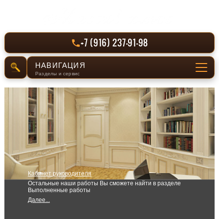
+7 (916) 237-91-98
НАВИГАЦИЯ
Разделы и сервис
СЕРВИС
Отправить заявку
РАЗДЕЛЫ САЙТА
Главная
Кабинет руководителя
Производство
Остальные наши работы Вы сможете найти в разделе
Выполненные работы
Выполненные работы
Далее...