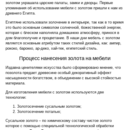
золотом украшала царские палаты, замки и дворцы. Первые
упоминания об использовании мебели с золотом пришли к нам из
Наши услуги
древнего Египта.
Египтяне использовали золочение в интерьере, так как в то время
это было основным символом солнечной, божественной энергии,
которая с блеском наполняла домашнюю атмосферу, принося в
дом благополучие и процветание. В наши дни мебель с золотом
является основным атрибутом таких стилей дизайна, как: ампир,
рококо, барокко, ар-деко, хай-тек, египетский стиль.
Процесс нанесения золота на мебели
Издавна ценителями искусства было сформировано мнение, что
позолота предает древесине особый декоративный эффект
насыщенности богатством, в объединении с высокой стойкостью
материала.
Для изготовления мебели с золотом используются две
технологии:
Золотосечение сусальным золотом;
Золотосечение поталью;
Сусальное золото – по химическому составу чистое золото
которое с помощью специальной технологической обработки