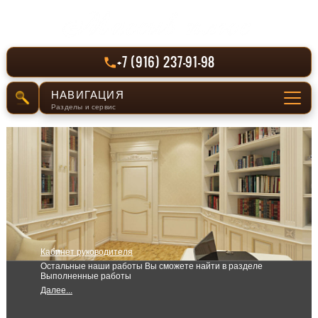
+7 (916) 237-91-98
НАВИГАЦИЯ
Разделы и сервис
СЕРВИС
Отправить заявку
РАЗДЕЛЫ САЙТА
Главная
Кабинет руководителя
Производство
Остальные наши работы Вы сможете найти в разделе
Выполненные работы
Выполненные работы
Далее...