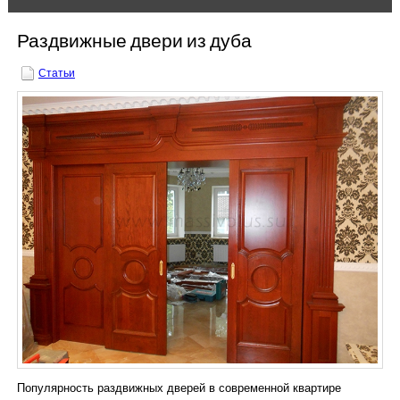
Расчёт цены on-line
Раздвижные двери из дуба
Древесина
Статьи
Контакты
РУБРИКИ
Вакансии
Выполненные работы
Наши поставщики
Производство
Сотрудничество
Популярность раздвижных дверей в современной квартире
Статьи