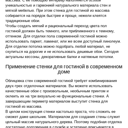
массива. С ее помощью интерьер наполняется особой
уникальностью и гармонией натурального материала стен и
мягкой мебелью. При этом стенка для гостиной из массива
собирается на порядок быстрее и проще, нежели клеятся
традиционные обои.
Чтобы создать мягкий и рациональный переход цвета пол
гостиной должен быть темного, или приближенного к темному,
оттенком. Для отделки пола современной гостиной можно
использовать паркет, ламинат, или же всем доступный линолеум.
Для отделки потолка можно подобрать любой материал, не
скупиться на дорогие и не использовать дешевые обои. Сегодня
актуальны кессоны, декоративные балки и натяжные потолки.
Применение стенки для гостиной в современном
доме
Облицовка стен современной гостиной требует комбинирования
двух-трех отделочных материалов. Вы можете использовать
качественные обои с произвольным, необычным принтом и
оклеить их на три визуально не функциональные стенки. А
завершающим периметр материалом выступит стенка для
гостиной из массива.
В целом конструкция стенки настолько проста, что сложить ее
сможет даже школьник. Материалом для создания стены служит
цельный массив натурального дерева. Поэтому подобная отделка
достаточно долговечная в службе и эстетично вписывается в