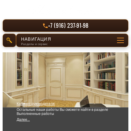
+7 (916) 237-91-98
НАВИГАЦИЯ
Разделы и сервис
СЕРВИС
Отправить заявку
РАЗДЕЛЫ САЙТА
Главная
Кабинет руководителя
Производство
Остальные наши работы Вы сможете найти в разделе
Выполненные работы
Выполненные работы
Далее...